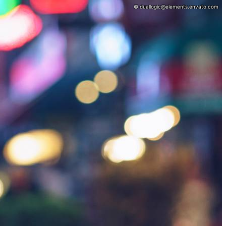
© duallogic@elements.envato.com